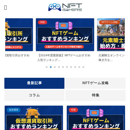
特集
NFTゲーム攻略
】仮想通貨取引所おすすめ
【2024年度最新版】NFTゲームおすすめ
元素騎士オンラインとは
人気ランキング...
稼ぎ方を...
最新記事
NFTゲーム攻略
コラム
特集
仮想通貨
特集